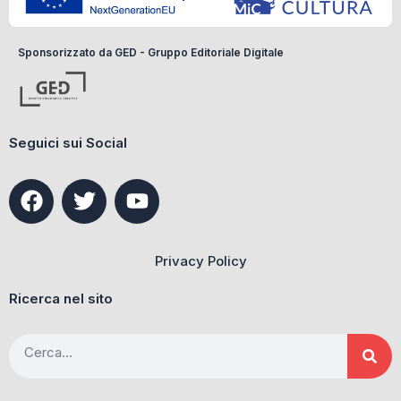
Sponsorizzato da GED - Gruppo Editoriale Digitale
Seguici sui Social
F
T
Y
a
w
o
c
i
u
e
t
t
Privacy Policy
b
t
u
o
e
b
Ricerca nel sito
o
r
e
k
Cerca