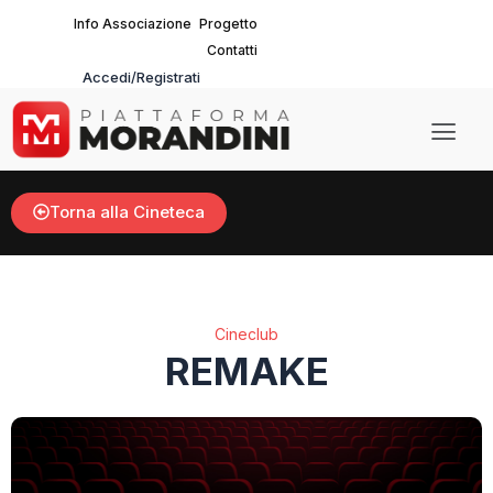
Vai
Info Associazione
Progetto
al
Contatti
contenuto
Accedi/Registrati
Main
Men
Torna alla Cineteca
Cineclub
REMAKE