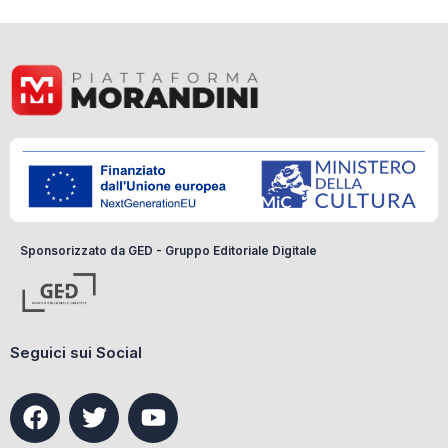
Sponsorizzato da GED - Gruppo Editoriale Digitale
Seguici sui Social
F
T
Y
a
w
o