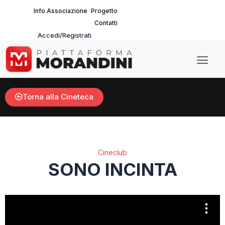
Vai
Info Associazione
Progetto
al
Contatti
contenuto
Accedi/Registrati
Main
Men
Torna alla Cineteca
Cineclub
SONO INCINTA