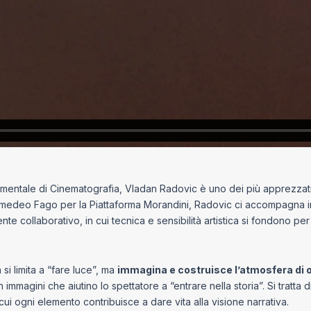
rimentale di Cinematografia, Vladan Radovic è uno dei più apprezzati d
medeo Fago per la Piattaforma Morandini, Radovic ci accompagna in
collaborativo, in cui tecnica e sensibilità artistica si fondono per
si limita a “fare luce”, ma
immagina e costruisce l’atmosfera di o
 immagini che aiutino lo spettatore a “entrare nella storia”. Si tratt
cui ogni elemento contribuisce a dare vita alla visione narrativa.