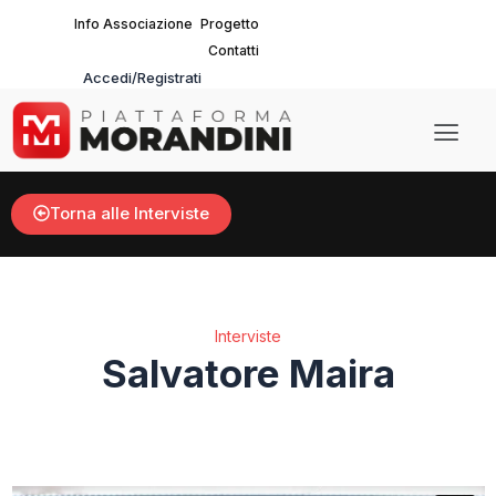
Vai
Info Associazione
Progetto
al
Contatti
contenuto
Accedi/Registrati
Main
Men
Torna alle Interviste
Interviste
Salvatore Maira