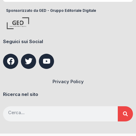
Sponsorizzato da GED - Gruppo Editoriale Digitale
Seguici sui Social
F
T
Y
a
w
o
c
i
u
e
t
t
Privacy Policy
b
t
u
o
e
b
Ricerca nel sito
o
r
e
k
Cerca