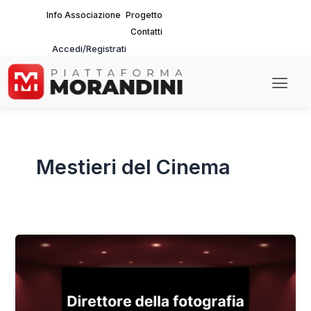
Vai
Info Associazione
Progetto
al
Contatti
contenuto
Accedi/Registrati
Main
Men
Mestieri del Cinema