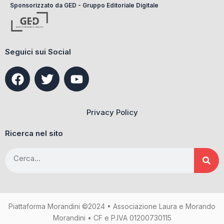
Sponsorizzato da GED - Gruppo Editoriale Digitale
Seguici sui Social
F
T
Y
a
w
o
c
i
u
e
t
t
Privacy Policy
b
t
u
o
e
b
Ricerca nel sito
o
r
e
Cerca
k
Piattaforma Morandini ©2024 • Associazione Laura e Morando
Morandini • CF e P.IVA 01200730115