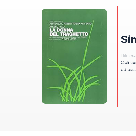
Si
l film 
Giulì c
ed ossa